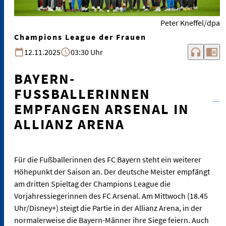
Peter Kneffel/dpa
Champions League der Frauen
headphones
chrome_reader_mode
12.11.2025
03:30 Uhr
BAYERN-
FUSSBALLERINNEN E
MPFANGEN ARSENAL IN A
LLIANZ ARENA
Für die Fußballerinnen des FC Bayern steht ein weiterer
Höhepunkt der Saison an. Der deutsche Meister empfängt
am dritten Spieltag der Champions League die
Vorjahressiegerinnen des FC Arsenal. Am Mittwoch (18.45
Uhr/Disney+) steigt die Partie in der Allianz Arena, in der
normalerweise die Bayern-Männer ihre Siege feiern. Auch