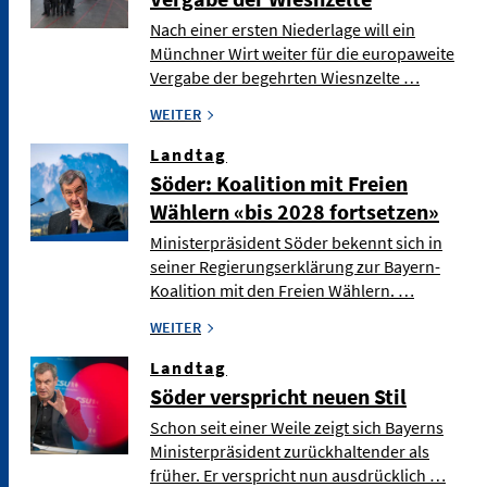
Nach einer ersten Niederlage will ein
Münchner Wirt weiter für die europaweite
Vergabe der begehrten Wiesnzelte …
WEITER
Landtag
Söder: Koalition mit Freien
Wählern «bis 2028 fortsetzen»
Ministerpräsident Söder bekennt sich in
seiner Regierungserklärung zur Bayern-
Koalition mit den Freien Wählern. …
WEITER
Landtag
Söder verspricht neuen Stil
Schon seit einer Weile zeigt sich Bayerns
Ministerpräsident zurückhaltender als
früher. Er verspricht nun ausdrücklich …