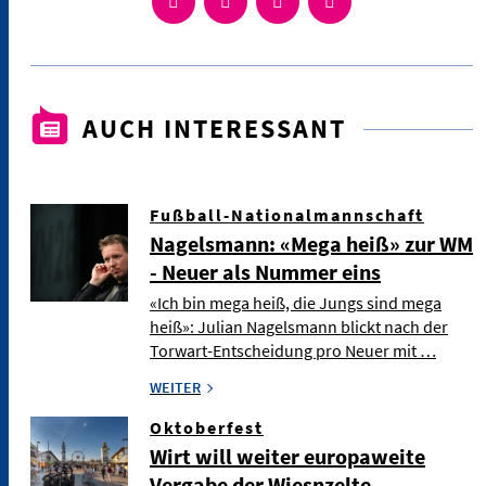
AUCH INTERESSANT
Fußball-Nationalmannschaft
Nagelsmann: «Mega heiß» zur WM
- Neuer als Nummer eins
«Ich bin mega heiß, die Jungs sind mega
heiß»: Julian Nagelsmann blickt nach der
Torwart-Entscheidung pro Neuer mit …
WEITER
Oktoberfest
Wirt will weiter europaweite
Vergabe der Wiesnzelte