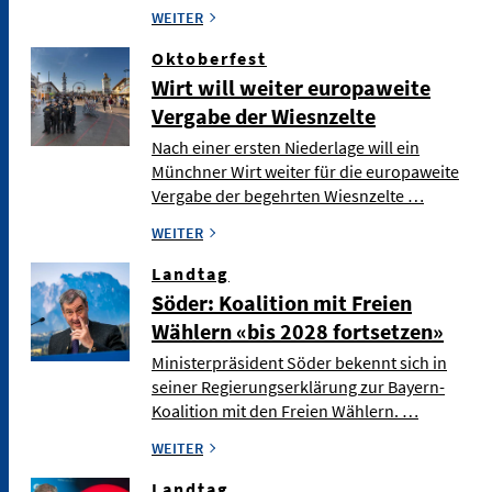
WEITER
Oktoberfest
Wirt will weiter europaweite
Vergabe der Wiesnzelte
Nach einer ersten Niederlage will ein
Münchner Wirt weiter für die europaweite
Vergabe der begehrten Wiesnzelte …
WEITER
Landtag
Söder: Koalition mit Freien
Wählern «bis 2028 fortsetzen»
Ministerpräsident Söder bekennt sich in
seiner Regierungserklärung zur Bayern-
Koalition mit den Freien Wählern. …
WEITER
Landtag