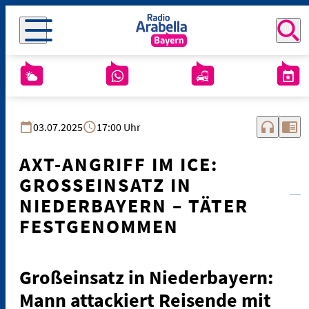
headphones
chrome_reader_mode
03.07.2025
17:00 Uhr
AXT-ANGRIFF IM ICE:
GROSSEINSATZ IN N
IEDERBAYERN – TÄTER F
ESTGENOMMEN
Großeinsatz in Niederbayern:
Mann attackiert Reisende mit