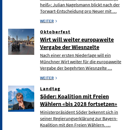
heiß»: Julian Nagelsmann blickt nach der
Torwart-Entscheidung pro Neuer mit …
WEITER
Oktoberfest
Wirt will weiter europaweite
Vergabe der Wiesnzelte
Nach einer ersten Niederlage will ein
Münchner Wirt weiter für die europaweite
Vergabe der begehrten Wiesnzelte …
WEITER
Landtag
Söder: Koalition mit Freien
Wählern «bis 2028 fortsetzen»
Ministerpräsident Söder bekennt sich in
seiner Regierungserklärung zur Bayern-
Koalition mit den Freien Wählern. …