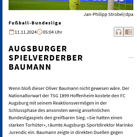
Jan-Philipp Strobel/dpa
Fußball-Bundesliga
headphones
chrome_reader_mode
11.11.2024
05:04 Uhr
AUGSBURGER
SPIELVERDERBER
BAUMANN
Wenn bloß dieser Oliver Baumann nicht gewesen wäre. Der
Nationaltorwart der TSG 1899 Hoffenheim kostete den FC
Augsburg mit seinem Reaktionsvermögen in der
Schlussphase des ansonsten wenig ansehnlichen
Bundesligaspiels den greifbaren Sieg. «Sie hatten einen
starken Torhüter», räumte Augsburgs Sportdirektor Marinko
Jurendic ein. Baumann zeigte in direkten Duellen gegen