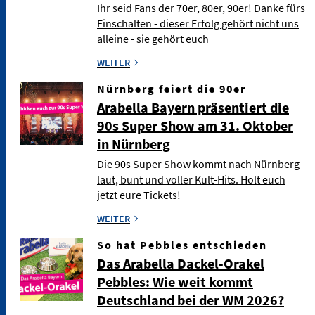
Ihr seid Fans der 70er, 80er, 90er! Danke fürs
Einschalten - dieser Erfolg gehört nicht uns
alleine - sie gehört euch
WEITER
Nürnberg feiert die 90er
Arabella Bayern präsentiert die
90s Super Show am 31. Oktober
in Nürnberg
Die 90s Super Show kommt nach Nürnberg -
laut, bunt und voller Kult-Hits. Holt euch
jetzt eure Tickets!
WEITER
So hat Pebbles entschieden
Das Arabella Dackel-Orakel
Pebbles: Wie weit kommt
Deutschland bei der WM 2026?