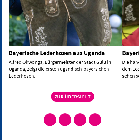
Bayerische Lederhosen aus Uganda
Bayer
Alfred Okwonga, Bürgermeister der Stadt Gulu in
Die han
Uganda, zeigt die ersten ugandisch-bayersichen
dem Lede
Lederhosen.
sehen sc
ZUR ÜBERSICHT