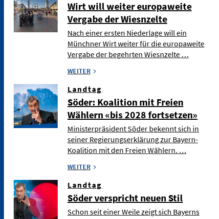
Wirt will weiter europaweite
Vergabe der Wiesnzelte
Nach einer ersten Niederlage will ein
Münchner Wirt weiter für die europaweite
Vergabe der begehrten Wiesnzelte …
WEITER
Landtag
Söder: Koalition mit Freien
Wählern «bis 2028 fortsetzen»
Ministerpräsident Söder bekennt sich in
seiner Regierungserklärung zur Bayern-
Koalition mit den Freien Wählern. …
WEITER
Landtag
Söder verspricht neuen Stil
Schon seit einer Weile zeigt sich Bayerns