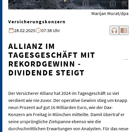
Marijan Murat/dpa
Versicherungskonzern
headphones
chrome_reader_mode
28.02.2025
07:38 Uhr
ALLIANZ IM
TAGESGESCHÄFT MIT
REKORDGEWINN -
DIVIDENDE STEIGT
Der Versicherer Allianz hat 2024 im Tagesgeschäft so viel
verdient wie nie zuvor. Der operative Gewinn stieg um knapp
neun Prozent auf gut 16 Milliarden Euro, wie der Dax-
Konzern am Freitag in München mitteilte. Damit übertraf er
seine ursprüngliche Zielspanne ebenso wie die
durchschnittlichen Erwartungen von Analysten. Für das neue