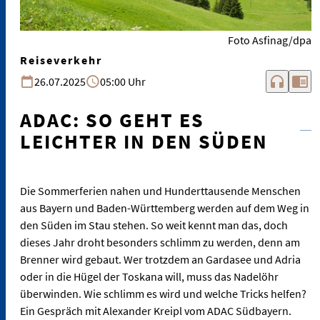
Foto Asfinag/dpa
Reiseverkehr
headphones
chrome_reader_mode
26.07.2025
05:00 Uhr
ADAC: SO GEHT ES
LEICHTER IN DEN SÜDEN
Die Sommerferien nahen und Hunderttausende Menschen
aus Bayern und Baden-Württemberg werden auf dem Weg in
den Süden im Stau stehen. So weit kennt man das, doch
dieses Jahr droht besonders schlimm zu werden, denn am
Brenner wird gebaut. Wer trotzdem an Gardasee und Adria
oder in die Hügel der Toskana will, muss das Nadelöhr
überwinden. Wie schlimm es wird und welche Tricks helfen?
Ein Gespräch mit Alexander Kreipl vom ADAC Südbayern.