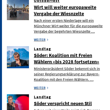
Oktoberfest
Wirt will weiter europaweite
Vergabe der Wiesnzelte
Nach einer ersten Niederlage will ein
Münchner Wirt weiter für die europaweite
Vergabe der begehrten Wiesnzelte …
WEITER
Landtag
Söder: Koalition mit Freien
Wählern «bis 2028 fortsetzen»
Ministerpräsident Söder bekennt sich in
seiner Regierungserklärung zur Bayern-
Koalition mit den Freien Wählern. …
WEITER
Landtag
Söder verspricht neuen Stil