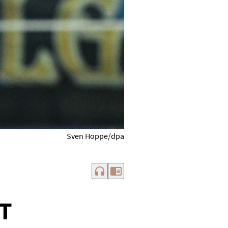
Sven Hoppe/dpa
headphones
chrome_reader_mode
T