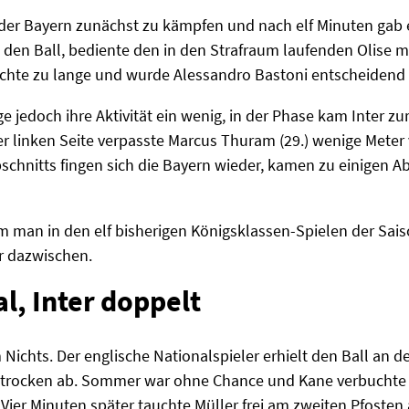
tät der Bayern zunächst zu kämpfen und nach elf Minuten gab
 den Ball, bediente den in den Strafraum laufenden Olise 
uchte zu lange und wurde Alessandro Bastoni entscheidend 
ge jedoch ihre Aktivität ein wenig, in der Phase kam Inter zu
r linken Seite verpasste Marcus Thuram (29.) wenige Meter
schnitts fingen sich die Bayern wieder, kamen zu einigen Ab
m man in den elf bisherigen Königsklassen-Spielen der Saiso
r dazwischen.
al, Inter doppelt
ichts. Der englische Nationalspieler erhielt den Ball an 
 trocken ab. Sommer war ohne Chance und Kane verbuchte 
. Vier Minuten später tauchte Müller frei am zweiten Pfosten