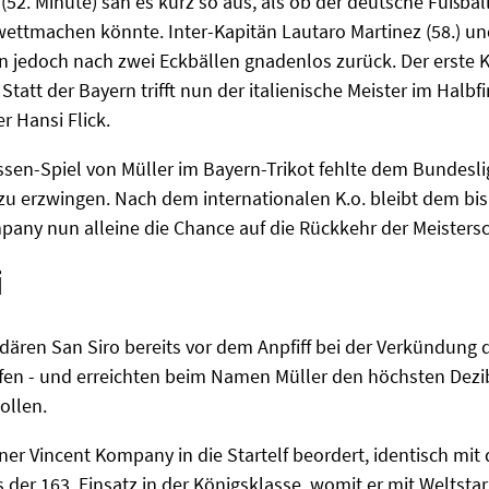
52. Minute) sah es kurz so aus, als ob der deutsche Fußbal
wettmachen könnte. Inter-Kapitän Lautaro Martinez (58.) 
n jedoch nach zwei Eckbällen gnadenlos zurück. Der erste K
 Statt der Bayern trifft nun der italienische Meister im Halb
 Hansi Flick.
ssen-Spiel von Müller im Bayern-Trikot fehlte dem Bundesli
zu erzwingen. Nach dem internationalen K.o. bleibt dem bi
pany nun alleine die Chance auf die Rückkehr der Meister
i
ndären San Siro bereits vor dem Anpfiff bei der Verkündung 
Pfiffen - und erreichten beim Namen Müller den höchsten De
ollen.
ner Vincent Kompany in die Startelf beordert, identisch mi
der 163. Einsatz in der Königsklasse, womit er mit Weltstar