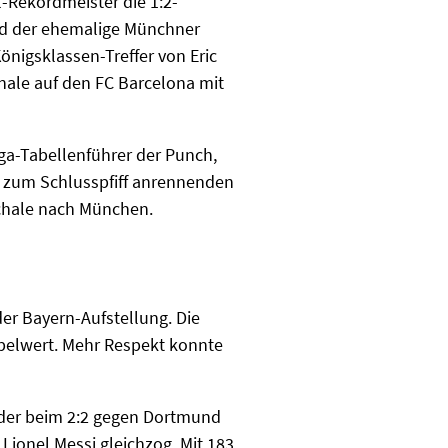
l-Rekordmeister die 1:2-
und der ehemalige Münchner
önigsklassen-Treffer von Eric
finale auf den FC Barcelona mit
ga-Tabellenführer der Punch,
s zum Schlusspfiff anrennenden
schale nach München.
der Bayern-Aufstellung. Die
zibelwert. Mehr Respekt konnte
t der beim 2:2 gegen Dortmund
 Lionel Messi gleichzog. Mit 183