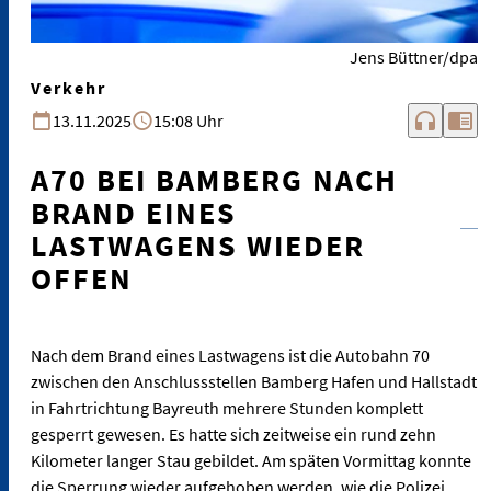
Jens Büttner/dpa
Verkehr
headphones
chrome_reader_mode
13.11.2025
15:08 Uhr
A70 BEI BAMBERG NACH
BRAND EINES
LASTWAGENS WIEDER
OFFEN
Nach dem Brand eines Lastwagens ist die Autobahn 70
zwischen den Anschlussstellen Bamberg Hafen und Hallstadt
in Fahrtrichtung Bayreuth mehrere Stunden komplett
gesperrt gewesen. Es hatte sich zeitweise ein rund zehn
Kilometer langer Stau gebildet. Am späten Vormittag konnte
die Sperrung wieder aufgehoben werden, wie die Polizei