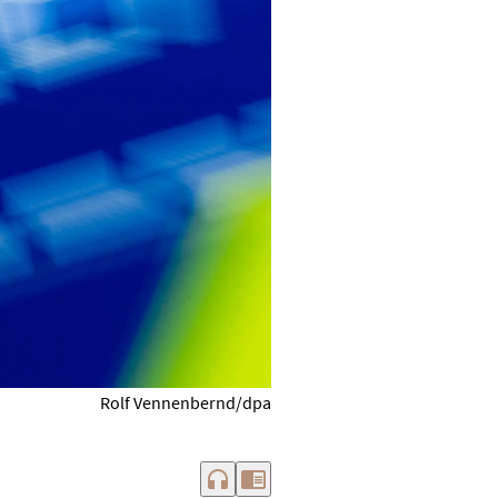
Rolf Vennenbernd/dpa
headphones
chrome_reader_mode