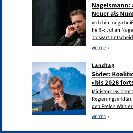
Nagelsmann: «
Neuer als Nu
«Ich bin mega hei
heiß»: Julian Nag
Torwart-Entschei
WEITER
Landtag
Söder: Koaliti
«bis 2028 fort
Ministerpräsident 
Regierungserkläru
den Freien Wählern
WEITER