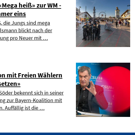
Mega heiß» zur WM -
mmer eins
ß, die Jungs sind mega
elsmann blickt nach der
dung pro Neuer mit …
on mit Freien Wählern
setzen»
Söder bekennt sich in seiner
ng zur Bayern-Koalition mit
. Auffällig ist die …