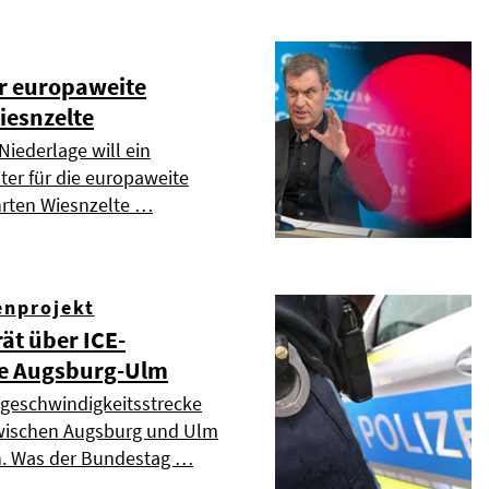
er europaweite
iesnzelte
Niederlage will ein
ter für die europaweite
hrten Wiesnzelte …
enprojekt
ät über ICE-
e Augsburg-Ulm
geschwindigkeitsstrecke
 zwischen Augsburg und Ulm
n. Was der Bundestag …