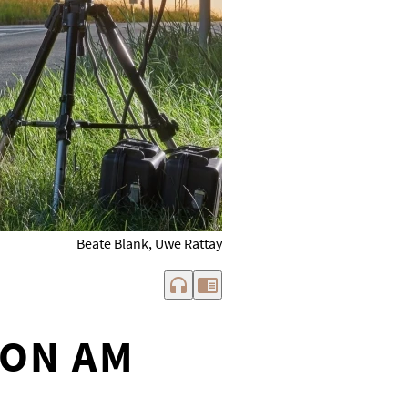
Beate Blank, Uwe Rattay
headphones
chrome_reader_mode
HON AM