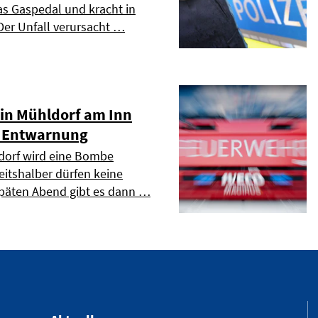
s Gaspedal und kracht in
Der Unfall verursacht …
in Mühldorf am Inn
- Entwarnung
orf wird eine Bombe
eitshalber dürfen keine
päten Abend gibt es dann …