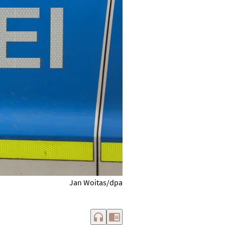
Jan Woitas/dpa
headphones
chrome_reader_mode