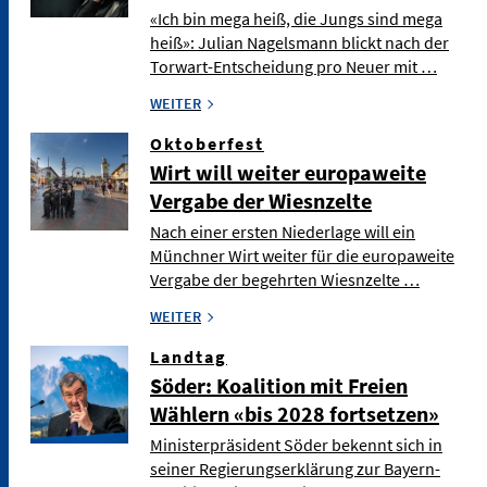
«Ich bin mega heiß, die Jungs sind mega
heiß»: Julian Nagelsmann blickt nach der
Torwart-Entscheidung pro Neuer mit …
WEITER
Oktoberfest
Wirt will weiter europaweite
Vergabe der Wiesnzelte
Nach einer ersten Niederlage will ein
Münchner Wirt weiter für die europaweite
Vergabe der begehrten Wiesnzelte …
WEITER
Landtag
Söder: Koalition mit Freien
Wählern «bis 2028 fortsetzen»
Ministerpräsident Söder bekennt sich in
seiner Regierungserklärung zur Bayern-