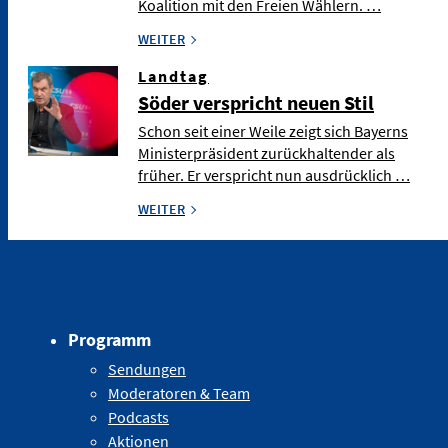
Koalition mit den Freien Wählern. …
WEITER
Landtag
Söder verspricht neuen Stil
Schon seit einer Weile zeigt sich Bayerns
Ministerpräsident zurückhaltender als
früher. Er verspricht nun ausdrücklich …
WEITER
Programm
Sendungen
Moderatoren & Team
Podcasts
Aktionen