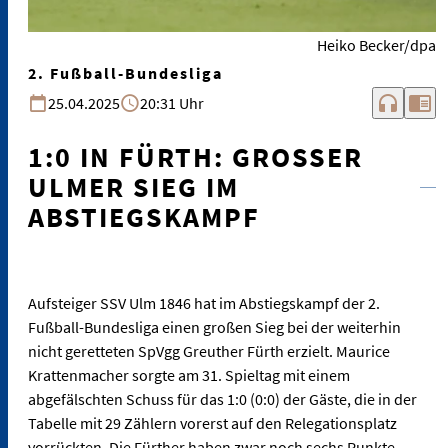
Heiko Becker/dpa
2. Fußball-Bundesliga
headphones
chrome_reader_mode
25.04.2025
20:31 Uhr
1:0 IN FÜRTH: GROSSER U
LMER SIEG IM A
BSTIEGSKAMPF
Aufsteiger SSV Ulm 1846 hat im Abstiegskampf der 2.
Fußball-Bundesliga einen großen Sieg bei der weiterhin
nicht geretteten SpVgg Greuther Fürth erzielt. Maurice
Krattenmacher sorgte am 31. Spieltag mit einem
abgefälschten Schuss für das 1:0 (0:0) der Gäste, die in der
Tabelle mit 29 Zählern vorerst auf den Relegationsplatz
vorrückten. Die Fürther haben zwar noch sechs Punkte