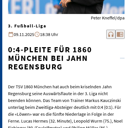
Peter Kneffel/dpa
3. Fußball-Liga
headphones
chrome_reader_mode
09.11.2025
18:38 Uhr
0:4-PLEITE FÜR 1860
MÜNCHEN BEI JAHN
REGENSBURG
Der TSV 1860 München hat auch beim kriselnden Jahn
Regensburg seine Auswärtsflaute in der 3. Liga nicht
beenden können. Das Team von Trainer Markus Kauczinski
unterlag beim Zweitliga-Absteiger deutlich mit 0:4 (0:1). Für
die «Löwen» war es die fünfte Niederlage in Folge in der
Ferne. Lucas Hermes (32. Minute), Leopold Wurm (75.), Noel
Eichinger (80./Foulelfmeter) und Philipp Müller (86.)