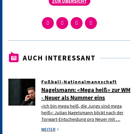
ZUR ÜBERSICHT
AUCH INTERESSANT
Fußball-Nationalmannschaft
Nagelsmann: «Mega heiß» zur WM
- Neuer als Nummer eins
«Ich bin mega heiß, die Jungs sind mega
heiß»: Julian Nagelsmann blickt nach der
Torwart-Entscheidung pro Neuer mit …
WEITER