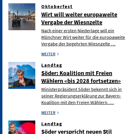
Oktoberfest
Wirt will weiter europaweite
Vergabe der Wiesnzelte
Nach einer ersten Niederlage will ein
Münchner Wirt weiter für die europaweite
Vergabe der begehrten Wiesnzelte …
WEITER
Landtag
Söder: Koalition mit Freien
Wählern «bis 2028 fortsetzen»
Ministerpräsident Söder bekennt sich in
seiner Regierungserklärung zur Bayern-
Koalition mit den Freien Wählern. …
WEITER
Landtag
Söder verspricht neuen Stil