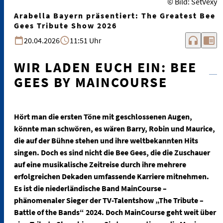
© Bild: SetVexy
Arabella Bayern präsentiert: The Greatest Bee
Gees Tribute Show 2026
headphones
chrome_reader_mode
20.04.2026
11:51 Uhr
WIR LADEN EUCH EIN: BEE
GEES BY MAINCOURSE
Hört man die ersten Töne mit geschlossenen Augen,
könnte man schwören, es wären Barry, Robin und Maurice,
die auf der Bühne stehen und ihre weltbekannten Hits
singen. Doch es sind nicht die Bee Gees, die die Zuschauer
auf eine musikalische Zeitreise durch ihre mehrere
erfolgreichen Dekaden umfassende Karriere mitnehmen.
Es ist die niederländische Band MainCourse –
phänomenaler Sieger der TV-Talentshow „The Tribute –
Battle of the Bands“ 2024. Doch MainCourse geht weit über