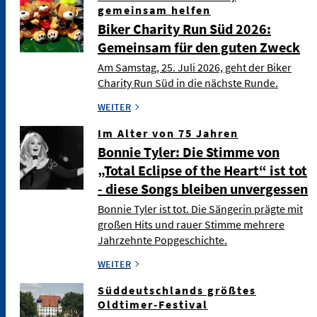
gemeinsam helfen
Biker Charity Run Süd 2026:
Gemeinsam für den guten Zweck
Am Samstag, 25. Juli 2026, geht der Biker
Charity Run Süd in die nächste Runde.
WEITER
Im Alter von 75 Jahren
Bonnie Tyler: Die Stimme von
„Total Eclipse of the Heart“ ist tot
- diese Songs bleiben unvergessen
Bonnie Tyler ist tot. Die Sängerin prägte mit
großen Hits und rauer Stimme mehrere
Jahrzehnte Popgeschichte.
WEITER
Süddeutschlands größtes
Oldtimer-Festival