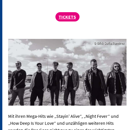
TICKETS
© Bild: Sofia Ramirez
Mit ihren Mega-Hits wie „Stayin' Alive“, „Night Fever“ und
„How Deep Is Your Love“ und unzähligen weiteren Hits