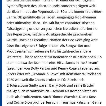
wurden die Bee Gees nicht nur zu einer der wichtigsten
Symbolfiguren des Disco-Sounds, sondern prägten weit
darüber hinaus die Popmusik der 80er bis hinein in die 90er-
Jahre. Ob gefühlvolle Balladen, eingängige Pop-Hymnen
oder ultimative Disco-Hits: Mit ihrem charakteristischen
Falsettgesang und unvergesslichen Melodien lieferten sie
das Repertoire, mit dem Musikgeschichte geschrieben
wurde. Doch das kreative Schaffen der Bee Gees ging weit
über ihre eigenen Erfolge hinaus. Als Songwriter und
Produzenten schrieben sie Hits für zahlreiche andere
Weltstars – insbesondere für bedeutende Künstlerinnen. So
stammt etwa der Nummer-eins-Hit „Islands in the Stream“
(gesungen von Dolly Parton und Kenny Rogers) ebenso aus
ihrer Feder wie „Woman in Love“, mit dem Barbra Streisand
1980 weltweit die Charts eroberte. Für Streisands
Erfolgsalbum Guilty waren Barry Gibb und seine Brüder
maßgeblich verantwortlich – sowohl als Komponisten als
auch als Produzenten. Auch Dionne Warwick, Diana Ross
und Celine Dion profitierten von ihrem musikalischen Genie.