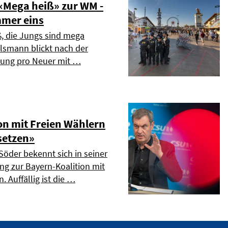
Mega heiß» zur WM -
mmer eins
ß, die Jungs sind mega
elsmann blickt nach der
dung pro Neuer mit …
on mit Freien Wählern
setzen»
Söder bekennt sich in seiner
ng zur Bayern-Koalition mit
. Auffällig ist die …