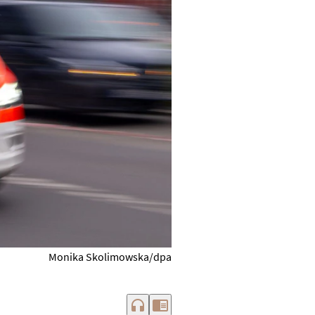
Monika Skolimowska/dpa
headphones
chrome_reader_mode