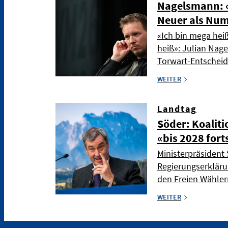
Nagelsmann: «
Neuer als Nu
«Ich bin mega hei
heiß»: Julian Nag
Torwart-Entschei
WEITER
Landtag
Söder: Koaliti
«bis 2028 fort
Ministerpräsident 
Regierungserkläru
den Freien Wählern
WEITER