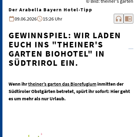
© Bild: theiner's garten
Der Arabella Bayern Hotel-Tipp
headphones
chrome_reader_mode
09.06.2026
15:26 Uhr
GEWINNSPIEL: WIR LADEN
EUCH INS "THEINER'S
GARTEN BIOHOTEL" IN
SÜDTRIROL EIN.
Wenn ihr
theiner’s garten das Biorefugium
inmitten der
Südtiroler Obstgärten betretet, spürt ihr sofort: Hier geht
es um mehr als nur Urlaub.