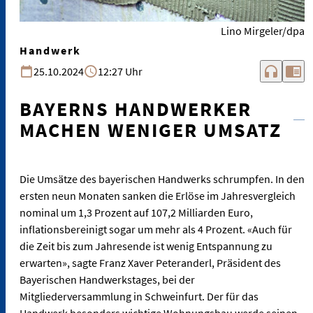
Lino Mirgeler/dpa
Handwerk
headphones
chrome_reader_mode
25.10.2024
12:27 Uhr
BAYERNS HANDWERKER
MACHEN WENIGER UMSATZ
Die Umsätze des bayerischen Handwerks schrumpfen. In den
ersten neun Monaten sanken die Erlöse im Jahresvergleich
nominal um 1,3 Prozent auf 107,2 Milliarden Euro,
inflationsbereinigt sogar um mehr als 4 Prozent. «Auch für
die Zeit bis zum Jahresende ist wenig Entspannung zu
erwarten», sagte Franz Xaver Peteranderl, Präsident des
Bayerischen Handwerkstages, bei der
Mitgliederversammlung in Schweinfurt. Der für das
Handwerk besonders wichtige Wohnungsbau werde seinen