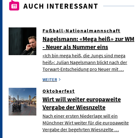
AUCH INTERESSANT
Fußball-Nationalmannschaft
Nagelsmann: «Mega heiß» zur WM
- Neuer als Nummer eins
«Ich bin mega heiß, die Jungs sind mega
heiß»: Julian Nagelsmann blickt nach der
Torwart-Entscheidung pro Neuer mit …
WEITER
Oktoberfest
Wirt will weiter europaweite
Vergabe der Wiesnzelte
Nach einer ersten Niederlage will ein
Münchner Wirt weiter für die europaweite
Vergabe der begehrten Wiesnzelte …