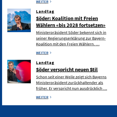
WEITER
Landtag
Söder: Koalition mit Freien
Wählern «bis 2028 fortsetzen»
Ministerpräsident Söder bekennt sich in
seiner Regierungserklärung zur Bayern-
Koalition mit den Freien Wählern. …
WEITER
Landtag
Söder verspricht neuen Stil
Schon seit einer Weile zeigt sich Bayerns
Ministerpräsident zurückhaltender als
früher. Er verspricht nun ausdrücklich …
WEITER